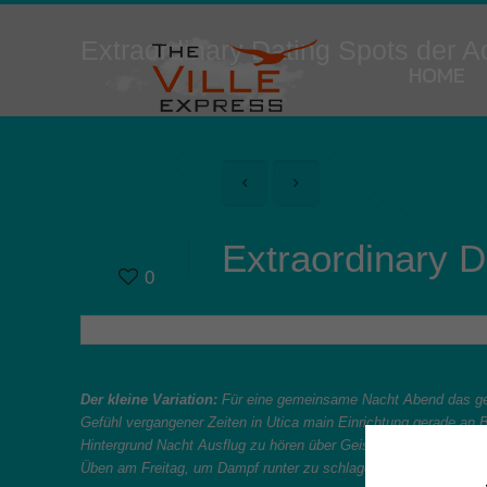
Extraordinary Dating Spots der 
HOME
Extraordinary D
0
Der kleine Variation:
Für eine gemeinsame Nacht Abend das geh
Gefühl vergangener Zeiten in Utica main Einrichtung gerade an 
Hintergrund Nacht Ausflug zu hören über Geister das könnte trot
Üben am Freitag, um Dampf runter zu schlagen. Was auch immer 