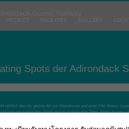
Adirondack Scenic Railway
PROJECT
FACILITIES
GALLERY
LOCA
ating Spots der Adirondack 
t wirklich über die gleiche Art von Abendessen und einen Film hinaus, Les
Bord einer der zahlreichen Zügen ging zu malerischen Orten. Wenn du sein so
zdem durchstreifen den Ort. Oder, sollten Sie stattdessen|eher|ziemlich|etwas
Sie suchen, du wirst finden dein nächstes fantastisch Zeit bekommen bei d