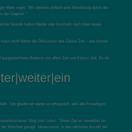
agte Mark sagte. “Wir nehmen einfach eine Wanderung durch die
in der Gegend. “
n Partner Gründe halten Hände oder kuscheln nach oben etwas
u muss nicht halten die Diskussion das Ganze Zeit – das könnte
nd ausgezeichnete Balance von allein Zeit und Klasse Zeit. Es ist
er|weiter|ein
k. “ich glaube wir waren so erfolgreich, weil alle Freiwilligen
nunterbrochenen Weg zum Leben. “Unser Ziel ist verwalten ein
d die Wahrheit gesagt. idealerweise, in den nächsten Anzahl der