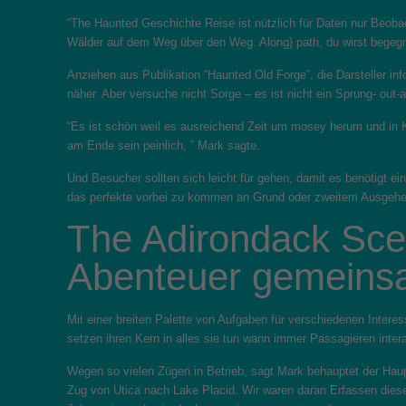
“The Haunted Geschichte Reise ist nützlich für Daten nur Beob
Wälder auf dem Weg über den Weg. Along} path, du wirst begegn
Anziehen aus Publikation “Haunted Old Forge”, die Darsteller in
näher. Aber versuche nicht Sorge – es ist nicht ein Sprung- out
“Es ist schön weil es ausreichend Zeit um mosey herum und in K
am Ende sein peinlich, ” Mark sagte.
Und Besucher sollten sich leicht für gehen, damit es benötigt ei
das perfekte vorbei zu kommen an Grund oder zweitem Ausgehen
The Adirondack Sceni
Abenteuer gemeins
Mit einer breiten Palette von Aufgaben für verschiedenen Interess
setzen ihren Kern in alles sie tun wann immer Passagieren intera
Wegen so vielen Zügen in Betrieb, sagt Mark behauptet der Hau
Zug von Utica nach Lake Placid. Wir waren daran Erfassen dieser 