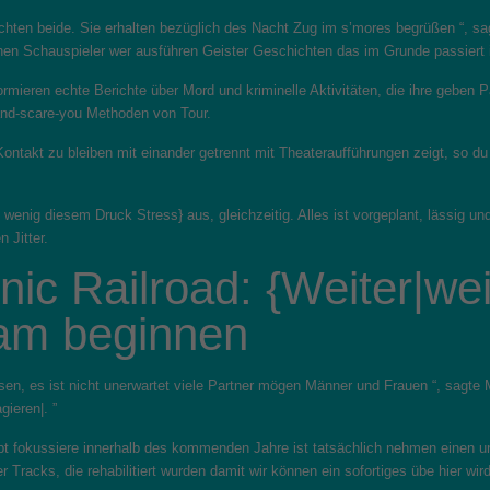
achten beide. Sie erhalten bezüglich des Nacht Zug im s’mores begrüßen “, s
en Schauspieler wer ausführen Geister Geschichten das im Grunde passiert 
formieren echte Berichte über Mord und kriminelle Aktivitäten, die ihre gebe
-and-scare-you Methoden von Tour.
ontakt zu bleiben mit einander getrennt mit Theateraufführungen zeigt, so d
n wenig diesem Druck Stress} aus, gleichzeitig. Alles ist vorgeplant, lässig u
 Jitter.
c Railroad: {Weiter|weit
am beginnen
en, es ist nicht unerwartet viele Partner mögen Männer und Frauen “, sagte Mar
gieren|. ”
pt fokussiere innerhalb des kommenden Jahre ist tatsächlich nehmen einen u
Tracks, die rehabilitiert wurden damit wir können ein sofortiges übe hier wir