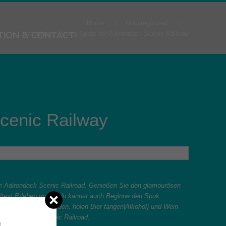
Home
Uncategorized
TION & CONTACT
Extraordinary Dating Spots der Adirondack Scenic Railway
Scenic Railway
en Adirondack Scenic Railroad. Genießen Sie den glamourösen
lltest Erleben mutig, du kannst auch Beginne den Spuk
|ziemlich} feiern würden, holen Bier fangen|Alkohol} und Wein
er Adirondack Scenic Railroad.