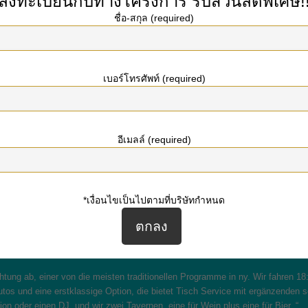
ลงทะเบียนกับทางโครงการ
รับส่วนลดพิเศษ!
ชื่อ-สกุล (required)
t Adirondack Scenic Railroad Ziel wird tatsächlich erreicht durch Kuratieren
anbieten. Die Exkursionen erlauben dem Geschäft, den Ort zu präsentieren u
เบอร์โทรศัพท์ (required)
eise anbieten runter. Und Mark PIersma, Adirondack Scenic Railroad PR und Ad
bach
irgendetwas mehr als nur wahrscheinlich einen Club, sich hinsetzen an ei
อีเมลล์ (required)
 ist wirklich etwas Auslösern viel mehr Interaktion miteinander weil es neue E
matisch Üben Fahrten au
*เงื่อนไขเป็นไปตามที่บริษัทกำหนด
 die Mischung aus vielen kreativen Ideen. Der bekannte Bier- und Weinzug bie
haltung.
chtung ab, einer von die meisten traditionellen Programme in ny. Wir fahren 1
Autos und eine erstklassige Option, die bietet Tisch Service mit ergänzenden 
on oder einen DJ, und wir zwei Tavernen, eine für Wein plus eine für Bier. “