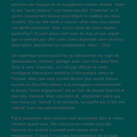
peut-être pas toujours en un engagement sérieux relation. Selon
lui que “ouvrir relations” sont beaucoup plus “modernes” et le
seront certainement laissez-nous obtenir le meilleur des deux
mondes: finir par être dédié à chacun -other mais nous laisser
voir autres personnes. Donc est-ce types de chose régulier
aujourd’hui? Je juste aimer sortir avec lui mais je suis inquiet
que si vraiment pas offrir cette chose disponible union un essai
Nous allons abandonner lui complètement. Help!
– Elisa
De magnifique parfum publicités qui démontrent une orgie de
époustouflants versions, partager avec vous trios dans films,
flicks & amp; chansons, ce n’est pas difficile de sentir
monogame interactions tendance à être quelque chose de
l’histoire. Alors que notre société devient plus ouvert d’esprit
escorte sur Bas-Rhin
options à la monogamie conventionnelle,
la phrase “ouvrir engagement” est en train de devenir branché et
bien plus commun. Mais cela étant dit, simplement parce que
une chose est “normal” à un personne, ne signifie pas il doit être
“normal” pour vous personnellement.
Parmi personnels amis proches était récemment dans le même
situation quand vous. Elle trouvé et est tombée pour des
hommes qui réclamé il pourrait juste jamais avoir un
engagement. Il aurait il n’y a pas trop longtemps lire le guide