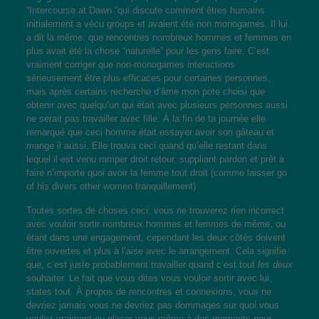
“Intercourse at Dawn “qui discute comment êtres humains
initialement a vécu groups et avaient été non monogames. Il lui
a dit la même: que rencontres nombreux hommes et femmes en
plus avait été la chose “naturelle” pour les gens faire. C’est
vraiment corriger que non-monogames interactions
sérieusement être plus efficaces pour certaines personnes,
mais après certains recherche d’âme mon pote choisi que
obtenir avec quelqu’un qui était avec plusieurs personnes aussi
ne serait pas travailler avec fille. À la fin de ta journée elle
remarqué que ceci homme était essayer avoir son gâteau et
mange il aussi. Elle trouva ceci quand qu’elle restant dans
lequel il est venu ramper droit retour, suppliant pardon et prêt à
faire n’importe quoi avoir la femme tout droit (comme laisser go
of his divers other women tranquillement)
Toutes sortes de choses ceci: vous ne trouverez rien incorrect
avec vouloir sortir nombreux hommes et femmes de même, ou
étant dans une engagement, cependant les deux côtés doivent
être ouvertes et plus à l’aise avec le arrangement. Cela signifie
que, c’est juste probablement travailler quand c’est tout
les deux
souhaiter. Le fait que vous dites vous vouloir sortir avec lui,
states tout. À propos de rencontres et connexions, vous ne
devriez jamais vous ne devriez pas dommages sur quoi vous
voulez vraiment ou placer vous-même à des moments pour