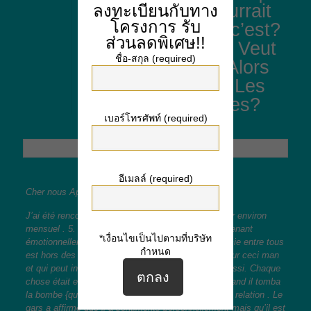
Est-ce que ça pourrait
ลงทะเบียนกับทาง
โครงการ
รับ
être | Est-ce que c’est?
ส่วนลดพิเศษ!!
Normal Qu’il Veut Veut
ชื่อ-สกุล (required)
Date Personnes Alors
que nous soyons Les
uns avec les autres?
เบอร์โทรศัพท์ (required)
อีเมลล์ (required)
Cher nous Appréciation Horaires,
J’ai été rencontres ceci vraiment super homme pour environ
mensuel . 5. Nous obtenons le long très bien maintenant
*เงื่อนไขเป็นไปตามที่บริษัท
émotionnellement & amp; physiquement (la biochimie entre tous
กำหนด
est hors des graphiques! ) Je suis en fait glisser pour ceci man
et qui peut informer il pourrait vraiment dans moi aussi. Chaque
chose était en fait va bien jusqu’au différent soir quand il tomba
la bombe {qu’il|il|qu’il|désire “ouvrir vers le haut” nos relation . Le
gars a affirmé que il a sentiments personnellement mais qu’il est