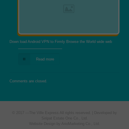
Down load Android VPN to Firmly Browse the World wide web
Read more
Comments are closed.
© 2017 —
The Ville Express
All rights reserved. | Developed by
Siripat Estate One Co., Ltd.
Website Design by ArioMarketing Co., Ltd.