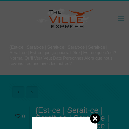
{Est-ce | Serait-ce | Serait-ce | Serait-ce | Serait-ce |
Serait-ce | Est-ce que ça pourrait être | Est-ce que c’est?
Normal Qu’il Veut Veut Date Personnes Alors que nous
soyons Les uns avec les autres?
{Est-ce | Serait-ce |
0
Serait-ce | Serait-ce |
Serait-ce | Serait-ce |