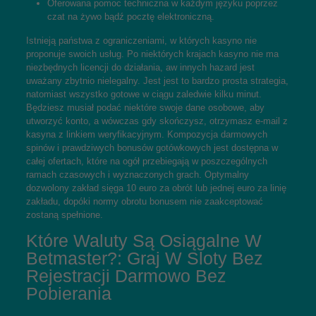
Oferowana pomoc techniczna w każdym języku poprzez
czat na żywo bądź pocztę elektroniczną.
Istnieją państwa z ograniczeniami, w których kasyno nie
proponuje swoich usług. Po niektórych krajach kasyno nie ma
niezbędnych licencji do działania, aw innych hazard jest
uważany zbytnio nielegalny. Jest jest to bardzo prosta strategia,
natomiast wszystko gotowe w ciągu zaledwie kilku minut.
Będziesz musiał podać niektóre swoje dane osobowe, aby
utworzyć konto, a wówczas gdy skończysz, otrzymasz e-mail z
kasyna z linkiem weryfikacyjnym. Kompozycja darmowych
spinów i prawdziwych bonusów gotówkowych jest dostępna w
całej ofertach, które na ogół przebiegają w poszczególnych
ramach czasowych i wyznaczonych grach. Optymalny
dozwolony zakład sięga 10 euro za obrót lub jednej euro za linię
zakładu, dopóki normy obrotu bonusem nie zaakceptować
zostaną spełnione.
Które Waluty Są Osiągalne W
Betmaster?: Graj W Sloty Bez
Rejestracji Darmowo Bez
Pobierania