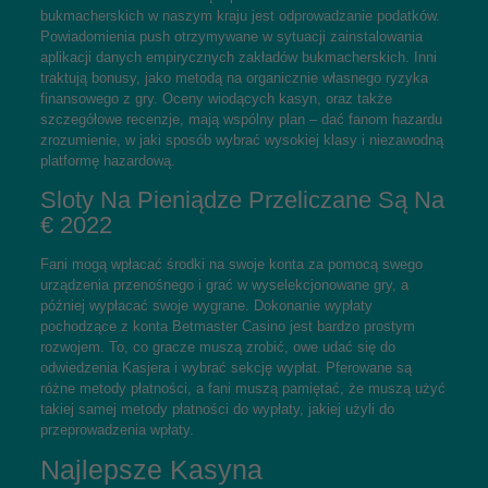
bukmacherskich w naszym kraju jest odprowadzanie podatków.
Powiadomienia push otrzymywane w sytuacji zainstalowania
aplikacji danych empirycznych zakładów bukmacherskich. Inni
traktują bonusy, jako metodą na organicznie własnego ryzyka
finansowego z gry. Oceny wiodących kasyn, oraz także
szczegółowe recenzje, mają wspólny plan – dać fanom hazardu
zrozumienie, w jaki sposób wybrać wysokiej klasy i niezawodną
platformę hazardową.
Sloty Na Pieniądze Przeliczane Są Na
€ 2022
Fani mogą wpłacać środki na swoje konta za pomocą swego
urządzenia przenośnego i grać w wyselekcjonowane gry, a
później wypłacać swoje wygrane. Dokonanie wypłaty
pochodzące z konta Betmaster Casino jest bardzo prostym
rozwojem. To, co gracze muszą zrobić, owe udać się do
odwiedzenia Kasjera i wybrać sekcję wypłat. Pferowane są
różne metody płatności, a fani muszą pamiętać, że muszą użyć
takiej samej metody płatności do wypłaty, jakiej użyli do
przeprowadzenia wpłaty.
Najlepsze Kasyna