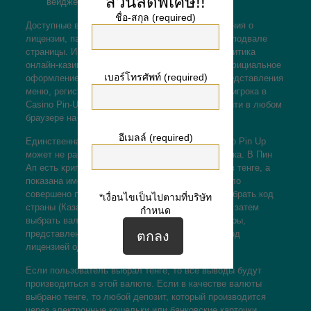
ส่วนลดพิเศษ!!
вейджеру.
ชื่อ-สกุล (required)
Доступные виды развлечений, подробные сведения о
лицензии, партнерская программа размещены в подвале
страницы. И все там же доступны правила и политика
онлайн-казино ПинАп. Имеет безукоризненное официальное
เบอร์โทรศัพท์ (required)
оформление сайта. Шапка главной страницы представления
меню, регистрации и входа на личную страницу игрока в
Casino Pin-Up. На сайт этого казино можно перейти в любом
браузере на ПК или смартфоне.
อีเมลล์ (required)
Единственная причина, по которой онлайн-казино Pin Up
может не работать в Казахстане — это блокировка. В Пин
Ап есть криптовалюта, которая не начисляется в тенге, а
показана именно тем видом крипты, которым было
совершено пополнение баланса. Необходимо выбрать код
*เงื่อนไขเป็นไปตามที่บริษัท
страны (Казахстан) и дописать номер телефона, затем
กำหนด
выбрать валюту из появившегося списка. Все игры,
представленные в заведении, также работают под
лицензией одной из престижных игорных контор.
Если пользователь выбрал тенге, то все выводы будут
производиться в этой валюте. Если в качестве валюты
выбрано тенге, то любой депозит, который производится
через электронные кошельки или банковские карточки,