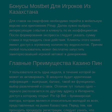
Бонусы Mostbet Для Игроков Из
Казахстана
Для ставок на смартфоне необходимо перейти в мобильную
версию или приложение Pinup. Далее нужно выбрать
интересующие события и кликнуть по их коэффициентам.
После формирования экспресса следует указать сумму
ставки и подтвердить свои действия. Клиенты этого казино
имеют доступ к огромному количеству видеослотов. Причем
любой пользователь может бесплатно запустить
заинтересовавший игровой автомат в деморежиме.
Главные Преимущества Казино Пин
У пользователя есть одна неделя, в течение которой он
может их активировать. В аккаунте будет идентичная
информация – выигрыши, баланс, такой же функционал,
выбор развлечений и ставок. Отличие тут только одно –
зеркало располагается по другому адресу в Интернете,
доступ к которому открыт. Pin Up Bet – букмекерская
контора, которая является относительно молодой из всех,
представленных на рынке Казахстана. Перед тем, как
проходить процедуру регистрации, следует узнать, что