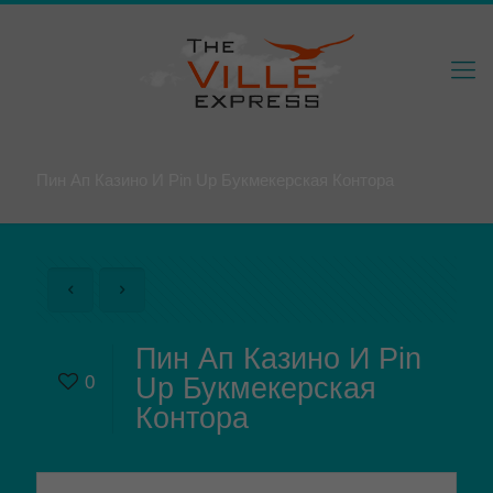
Пин Ап Казино И Pin Up Букмекерская Контора
Пин Ап Казино И Pin
0
Up Букмекерская
Контора