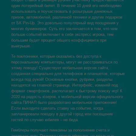
один лотерейный билет. В течение 10 дней его необходимо
использовать и поучаствовать в розыгрыше денежных
призов, автомобилей, различной техники и других подарков
от БК Pin-Up. Это довольно популярный вид поощрения у
многих букмекеров. Суть его заключается в том, что чем
больше событий включает в себя экспресс игрока, тем
большим будет процент общего коэффициента при
выигрыше.
Те поклонники, которые оказались без доступа к
персональному компьютеры, могут не расстраиваться по
этому поводу! Существует мобильная версия сайта,
созданная специально для телефонов и планшетов, которые
всегда под рукой! Основные кнопки, рубрики, разделы
находятся на главной странице. Интерфейс, изменяй под
формат смартфонов, располагает к быстрому поиску игр! К
2020 на радость юзеров, к мобильной версии официального
сайта ПИНАП было разработано мобильное приложение!
Если выходите сделать ставку на событие, когда
запланировали поездку в другой город или посещение
гостей по случаю юбилея – не беда.
Гемблеры получают пинкоины за пополнение счета и
активную игру. Пинкоины можно обменять на реальные