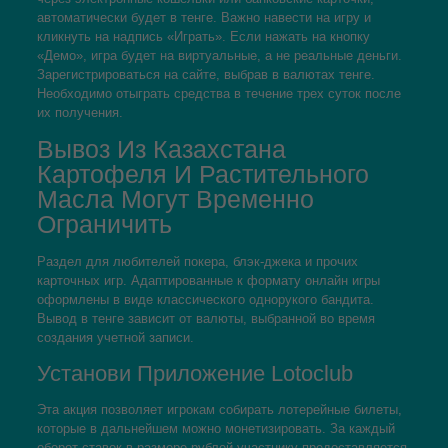
автоматически будет в тенге. Важно навести на игру и
кликнуть на надпись «Играть». Если нажать на кнопку
«Демо», игра будет на виртуальные, а не реальные деньги.
Зарегистрироваться на сайте, выбрав в валютах тенге.
Необходимо отыграть средства в течение трех суток после
их получения.
Вывоз Из Казахстана
Картофеля И Растительного
Масла Могут Временно
Ограничить
Раздел для любителей покера, блэк-джека и прочих
карточных игр. Адаптированные к формату онлайн игры
оформлены в виде классического однорукого бандита.
Вывод в тенге зависит от валюты, выбранной во время
создания учетной записи.
Установи Приложение Lotoclub
Эта акция позволяет игрокам собирать лотерейные билеты,
которые в дальнейшем можно монетизировать. За каждый
оборот ставок в размере рублей участнику предоставляется