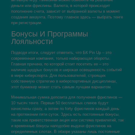
деньги или фриспины. Валюта, в которой происходит
пополнение счета, зависит от выбранной валюты в момент
создания аккаунта. Поэтому главное здесь — выбрать тенге
при регистрации.
Бонусы И Программы
Лояльности
Подводя итоги, следует отметить, что БК Pin Up – это
современная компания, только набирающая обороты.
Главная причина, по которой стоит посетить ее – это
наличие щедрых бонусов и широкая освещенность событий
в мире киберспорта. Для пользователей, строящих
собственную стратегию в киберспортивных дисциплинах,
этот букмекер может стать самым лучшим вариантом.
Минимальная сумма депозита для получения фриспинов —
10 тысяч тенге. Первые 50 бесплатных спинов будут
начислены сразу, а затем по forty фриспинов каждый день
на протяжении пяти суток. Здесь есть постоянные бонусы,
такие как приветственная акция или система привилегий, так
и временные бонусы наподобие выдачи фриспинов на
определенных слотах. В обзоре указаны лишь постоянные