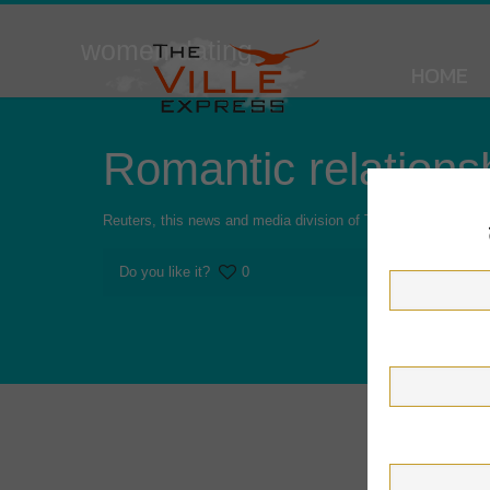
women dating
HOME
Romantic relations
Reuters, this news and media division of Thomson Reuters, cert
Do you like it?
0
© 201