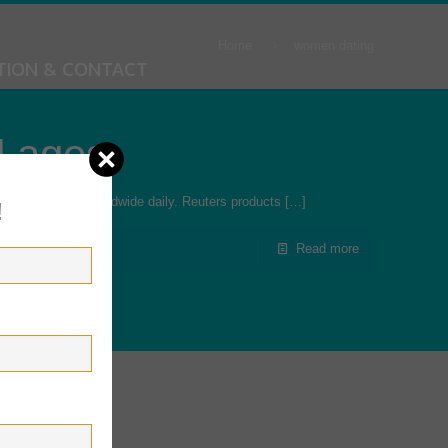
Home
women dating
TION & CONTACT
l ages
lions of persons worldwide daily. Reuters products
[…]
!
Read more
o., Ltd.