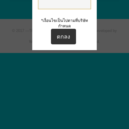
*เงื่อนไขเป็นไปตามที่บริษัท
กำหนด
© 2017 —
The Ville Express
All rights reserved. | Developed by
Siripat Estate One Co., Ltd.
Website Design by ArioMarketing Co., Ltd.