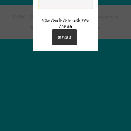
© 2017 —
The Ville Express
All rights reserved. | Developed by
*เงื่อนไขเป็นไปตามที่บริษัท
Siripat Estate One Co., Ltd.
กำหนด
Website Design by ArioMarketing Co., Ltd.