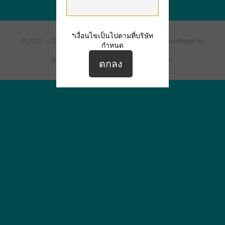
*เงื่อนไขเป็นไปตามที่บริษัท
© 2017 —
The Ville Express
All rights reserved. | Developed by
กำหนด
Siripat Estate One Co., Ltd.
Website Design by ArioMarketing Co., Ltd.