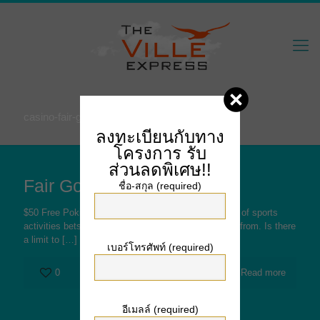
casino-fair-go.com
ลงทะเบียนกับทาง
โครงการ
รับ
ส่วนลดพิเศษ!!
Fair Go Casino Reviews
ชื่อ-สกุล (required)
$50 Free Pokies No Deposit Enroll Bonus The world of sports
activities bets has plenty of various things to select from. Is there
a limit to
[…]
เบอร์โทรศัพท์ (required)
0
Read more
อีเมลล์ (required)