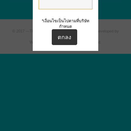
*เงื่อนไขเป็นไปตามที่บริษัท
กำหนด
© 2017 —
The Ville Express
All rights reserved. | Developed by
Siripat Estate One Co., Ltd.
Website Design by ArioMarketing Co., Ltd.