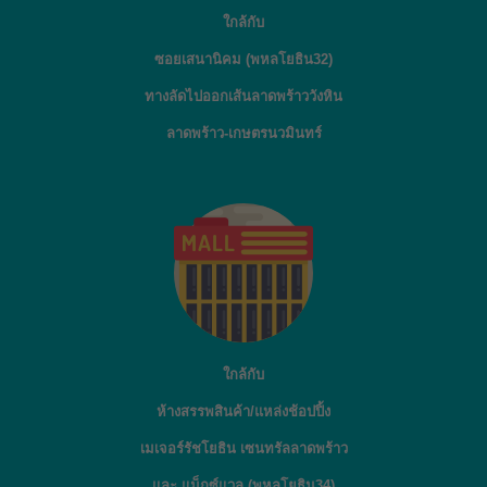
ใกล้กับ
ซอยเสนานิคม (พหลโยธิน32)
ทางลัดไปออกเส้นลาดพร้าววังหิน
ลาดพร้าว-เกษตรนวมินทร์
ใกล้กับ
ห้างสรรพสินค้า/แหล่งช้อปปิ้ง
เมเจอร์รัชโยธิน เซนทรัลลาดพร้าว
และ แม็กซ์แวลู (พหลโยธิน34)